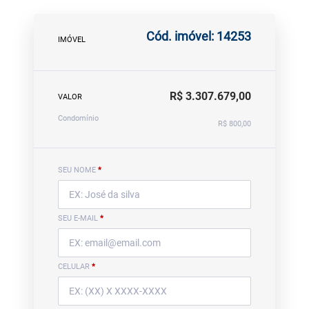
Cód. imóvel: 14253
IMÓVEL
R$ 3.307.679,00
VALOR
Condomínio
R$ 800,00
SEU NOME
*
SEU E-MAIL
*
CELULAR
*