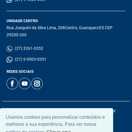
UNIDADE CENTRO
Rua Joaquim da Silva Lima, 208Centro, Guarapari/ES CEP
29200-260
(27) 3261-0352
(27) 9 9503-0351
REDES SOCIAIS
© 2026 | Chamoun Imóveis | CRECI: 5965J | Desenvolvido por
Usamos cookies para personalizar conteúdos e
Universal Software.
melhorar a sua experiência. Para ver nossa