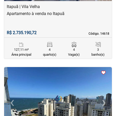
Itapuã | Vila Velha
Apartamento à venda no Itapuã
R$ 2.735.190,72
Código. 14618
Código. 14618
127,11 m²
4
4
3
Área principal
quarto(s)
Vaga(s)
banho(s)
<
<
<
<
‹
›
Previous
Next