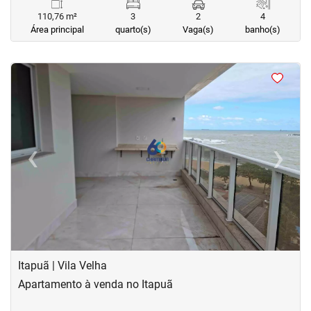
110,76 m²
3
2
4
Área principal
quarto(s)
Vaga(s)
banho(s)
<
<
<
<
‹
›
Previous
Next
Itapuã | Vila Velha
Apartamento à venda no Itapuã