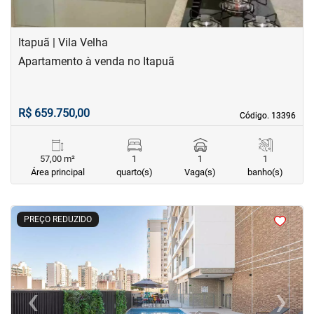
Itapuã | Vila Velha
Apartamento à venda no Itapuã
R$ 659.750,00
Código. 13396
Código. 13396
57,00 m²
1
1
1
Área principal
quarto(s)
Vaga(s)
banho(s)
<
<
<
<
PREÇO REDUZIDO
‹
›
Previous
Next