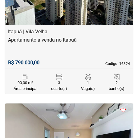
Itapuã | Vila Velha
Apartamento à venda no Itapuã
R$ 790.000,00
Código. 16324
Código. 16324
90,00 m²
3
1
2
Área principal
quarto(s)
Vaga(s)
banho(s)
<
<
<
<