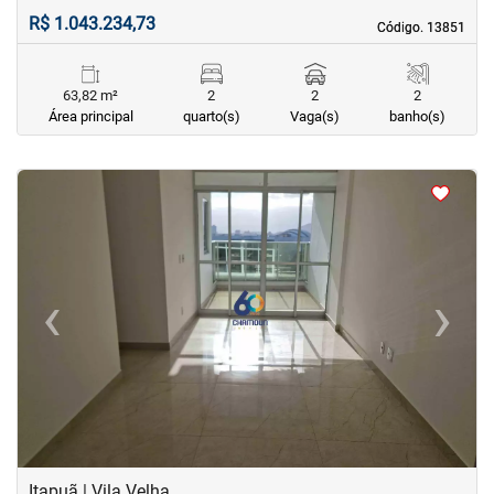
R$ 1.043.234,73
Código. 13851
Código. 13851
63,82 m²
2
2
2
Área principal
quarto(s)
Vaga(s)
banho(s)
<
<
<
<
‹
›
Previous
Next
Itapuã | Vila Velha