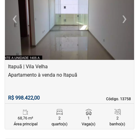
‹
›
Previous
Next
Itapuã | Vila Velha
Apartamento à venda no Itapuã
R$ 998.422,00
Código. 13758
Código. 13758
68,76 m²
2
1
2
Área principal
quarto(s)
Vaga(s)
banho(s)