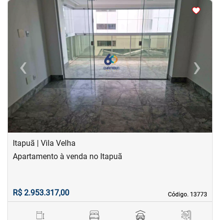
<
<
<
<
‹
›
Previous
Next
Itapuã | Vila Velha
Apartamento à venda no Itapuã
R$ 2.953.317,00
Código. 13773
Código. 13773