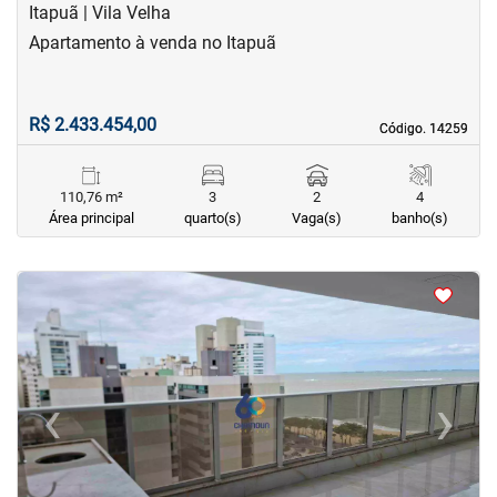
Itapuã | Vila Velha
Apartamento à venda no Itapuã
R$ 2.433.454,00
Código. 14259
Código. 14259
110,76 m²
3
2
4
Área principal
quarto(s)
Vaga(s)
banho(s)
<
<
<
<
‹
›
Previous
Next