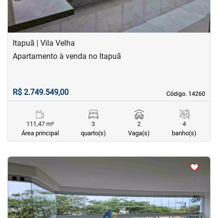
Itapuã | Vila Velha
Apartamento à venda no Itapuã
R$ 2.749.549,00
Código. 14260
Código. 14260
111,47 m²
3
2
4
Área principal
quarto(s)
Vaga(s)
banho(s)
<
<
<
<