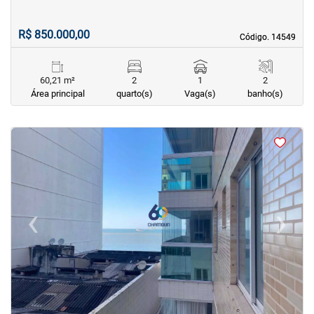
R$ 850.000,00
Código. 14549
Código. 14549
60,21 m²
2
1
2
Área principal
quarto(s)
Vaga(s)
banho(s)
<
<
<
<
‹
›
Previous
Next