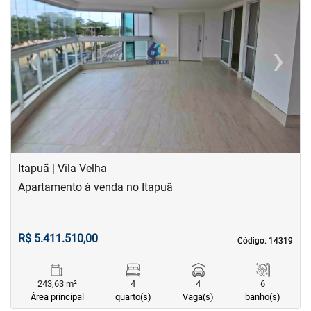
‹
›
Previous
Next
Itapuã | Vila Velha
Apartamento à venda no Itapuã
R$ 5.411.510,00
Código. 14319
Código. 14319
243,63 m²
4
4
6
Área principal
quarto(s)
Vaga(s)
banho(s)