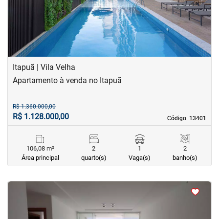
Itapuã | Vila Velha
Apartamento à venda no Itapuã
R$ 1.360.000,00
R$ 1.128.000,00
Código. 13401
Código. 13401
106,08 m²
2
1
2
Área principal
quarto(s)
Vaga(s)
banho(s)
<
<
<
<