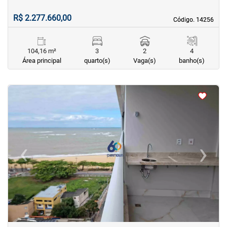
R$ 2.277.660,00
Código. 14256
Código. 14256
104,16 m²
3
2
4
Área principal
quarto(s)
Vaga(s)
banho(s)
<
<
<
<
‹
›
Previous
Next