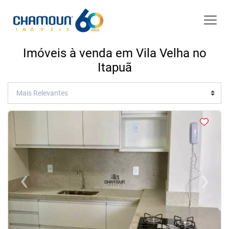
Imóveis à venda em Vila Velha no
Itapuã
<
<
<
<
‹
›
Previous
Next