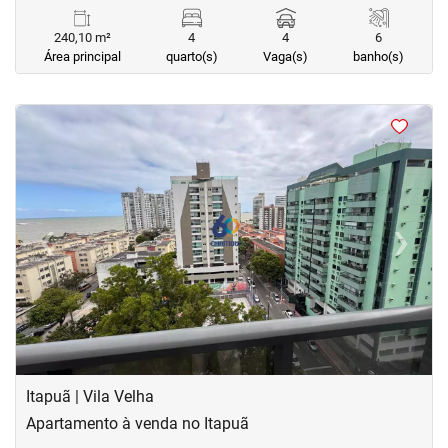
240,10 m²
4
4
6
Área principal
quarto(s)
Vaga(s)
banho(s)
<
<
<
<
‹
›
Previous
Next
Itapuã | Vila Velha
Apartamento à venda no Itapuã