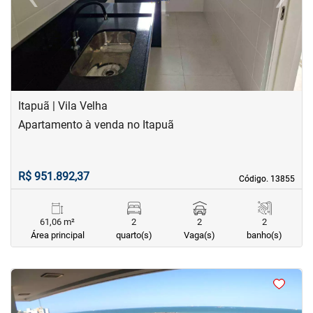
Previous
Next
Itapuã | Vila Velha
Apartamento à venda no Itapuã
R$ 951.892,37
Código. 13855
Código. 13855
61,06 m²
2
2
2
Área principal
quarto(s)
Vaga(s)
banho(s)
<
<
<
<