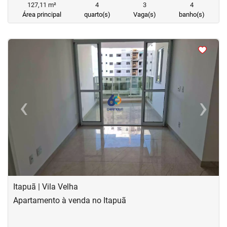
127,11 m²
4
3
4
Área principal
quarto(s)
Vaga(s)
banho(s)
<
<
<
<
‹
›
Previous
Next
Itapuã | Vila Velha
Apartamento à venda no Itapuã