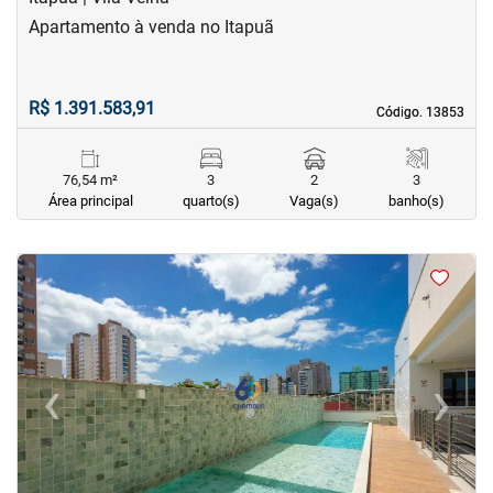
Apartamento à venda no Itapuã
R$ 1.391.583,91
Código. 13853
Código. 13853
76,54 m²
3
2
3
Área principal
quarto(s)
Vaga(s)
banho(s)
<
<
<
<
‹
›
Previous
Next