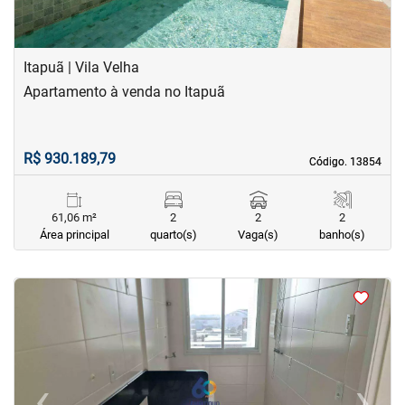
Itapuã | Vila Velha
Apartamento à venda no Itapuã
R$ 930.189,79
Código. 13854
Código. 13854
61,06 m²
2
2
2
Área principal
quarto(s)
Vaga(s)
banho(s)
<
<
<
<
‹
›