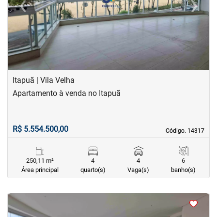
‹
›
Previous
Next
Itapuã | Vila Velha
Apartamento à venda no Itapuã
R$ 5.554.500,00
Código. 14317
Código. 14317
250,11 m²
4
4
6
Área principal
quarto(s)
Vaga(s)
banho(s)
<
<
<
<