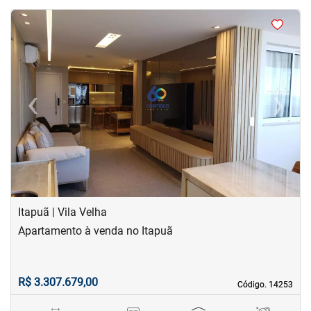
<
<
<
<
‹
›
Previous
Next
Itapuã | Vila Velha
Apartamento à venda no Itapuã
R$ 3.307.679,00
Código. 14253
Código. 14253