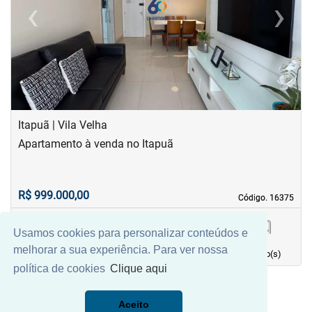
‹
›
Previous
Next
Itapuã | Vila Velha
Apartamento à venda no Itapuã
R$ 999.000,00
Código. 16375
Código. 16375
Usamos cookies para personalizar conteúdos e
75,00 m²
2
1
2
melhorar a sua experiência. Para ver nossa
Área principal
quarto(s)
Vaga(s)
banho(s)
política de cookies
Clique aqui
Aceito
Mais Filtros