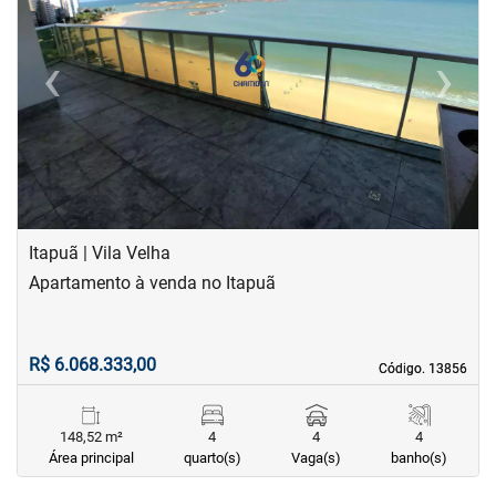
‹
›
Previous
Next
Itapuã | Vila Velha
Apartamento à venda no Itapuã
R$ 6.068.333,00
Código. 13856
Código. 13856
148,52 m²
4
4
4
Área principal
quarto(s)
Vaga(s)
banho(s)