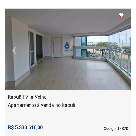
<
<
<
<
‹
›
Previous
Next
Itapuã | Vila Velha
Apartamento à venda no Itapuã
R$ 5.333.610,00
Código. 14320
Código. 14320