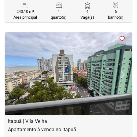
240,10 m²
4
4
6
Área principal
quarto(s)
Vaga(s)
banho(s)
<
<
<
<
‹
›
Previous
Next
Itapuã | Vila Velha
Apartamento à venda no Itapuã