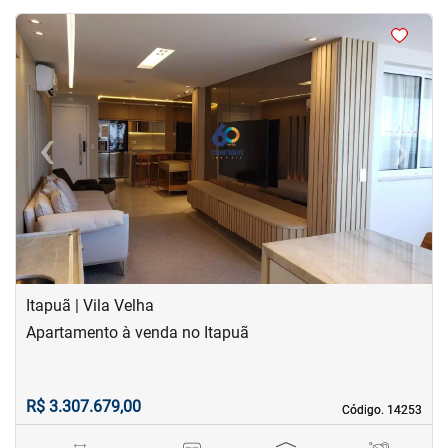
<
<
<
<
‹
›
Previous
Next
Itapuã | Vila Velha
Apartamento à venda no Itapuã
R$ 3.307.679,00
Código. 14253
Código. 14253