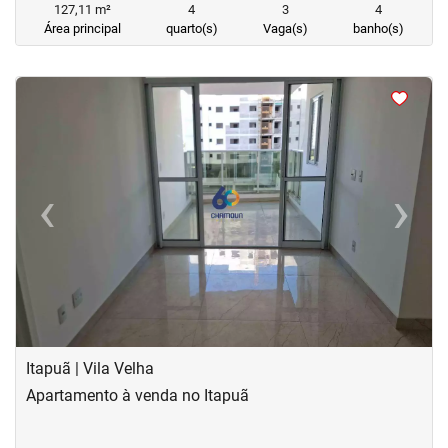
127,11 m²
4
3
4
Área principal
quarto(s)
Vaga(s)
banho(s)
<
<
<
<
‹
›
Previous
Next
Itapuã | Vila Velha
Apartamento à venda no Itapuã