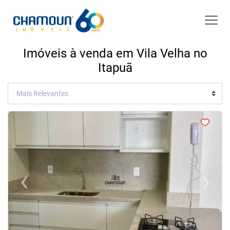
Imóveis à venda em Vila Velha no
Itapuã
<
<
<
<
‹
›
Previous
Next