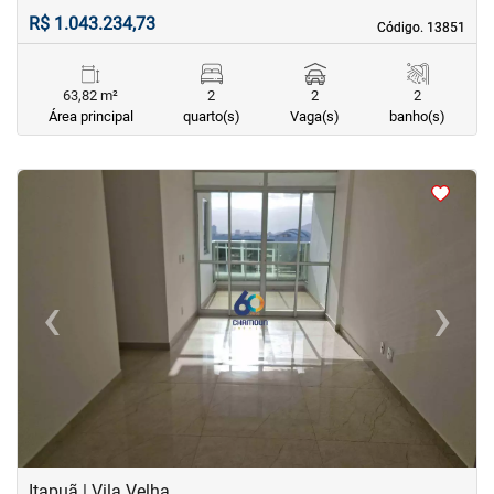
R$ 1.043.234,73
Código. 13851
Código. 13851
63,82 m²
2
2
2
Área principal
quarto(s)
Vaga(s)
banho(s)
<
<
<
<
‹
›
Previous
Next
Itapuã | Vila Velha