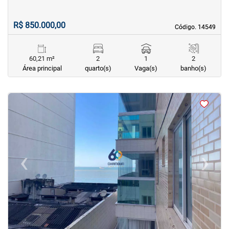
R$ 850.000,00
Código. 14549
Código. 14549
60,21 m²
2
1
2
Área principal
quarto(s)
Vaga(s)
banho(s)
<
<
<
<
‹
›
Previous
Next