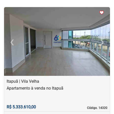
<
<
<
<
‹
›
Previous
Next
Itapuã | Vila Velha
Apartamento à venda no Itapuã
R$ 5.333.610,00
Código. 14320
Código. 14320