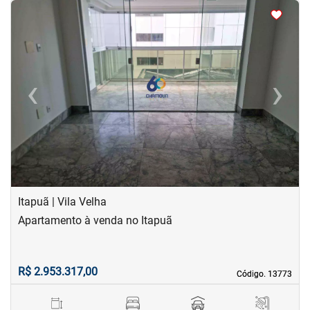
<
<
<
<
‹
›
Previous
Next
Itapuã | Vila Velha
Apartamento à venda no Itapuã
R$ 2.953.317,00
Código. 13773
Código. 13773