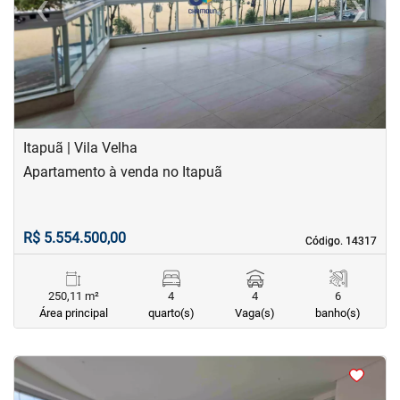
‹
›
Previous
Next
Itapuã | Vila Velha
Apartamento à venda no Itapuã
R$ 5.554.500,00
Código. 14317
Código. 14317
250,11 m²
4
4
6
Área principal
quarto(s)
Vaga(s)
banho(s)
<
<
<
<