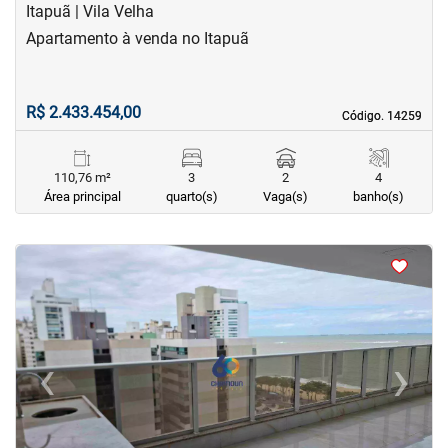
Itapuã | Vila Velha
Apartamento à venda no Itapuã
R$ 2.433.454,00
Código. 14259
Código. 14259
110,76 m²
3
2
4
Área principal
quarto(s)
Vaga(s)
banho(s)
<
<
<
<
‹
›
Previous
Next