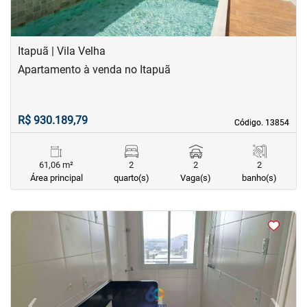
Itapuã | Vila Velha
Apartamento à venda no Itapuã
R$ 930.189,79
Código. 13854
Código. 13854
61,06 m²
2
2
2
Área principal
quarto(s)
Vaga(s)
banho(s)
<
<
<
<
‹
›