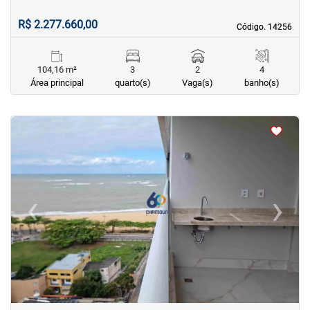
R$ 2.277.660,00
Código. 14256
Código. 14256
104,16 m²
3
2
4
Área principal
quarto(s)
Vaga(s)
banho(s)
<
<
<
<
‹
›
Previous
Next