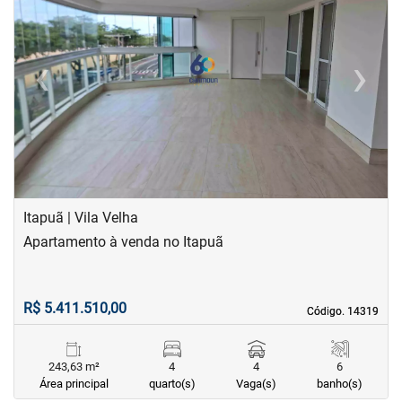
‹
›
Previous
Next
Itapuã | Vila Velha
Apartamento à venda no Itapuã
R$ 5.411.510,00
Código. 14319
Código. 14319
243,63 m²
4
4
6
Área principal
quarto(s)
Vaga(s)
banho(s)