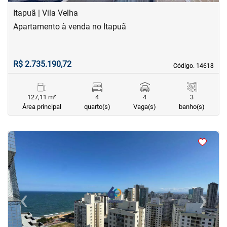
Itapuã | Vila Velha
Apartamento à venda no Itapuã
R$ 2.735.190,72
Código. 14618
Código. 14618
127,11 m²
4
4
3
Área principal
quarto(s)
Vaga(s)
banho(s)
<
<
<
<
‹
›
Previous
Next