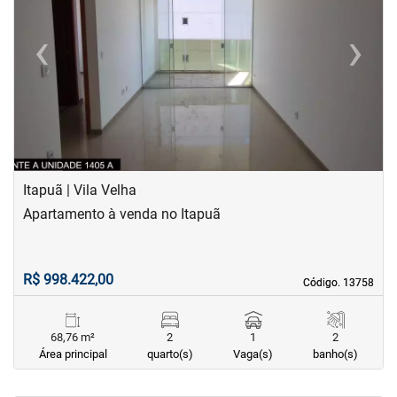
‹
›
Previous
Next
Itapuã | Vila Velha
Apartamento à venda no Itapuã
R$ 998.422,00
Código. 13758
Código. 13758
68,76 m²
2
1
2
Área principal
quarto(s)
Vaga(s)
banho(s)