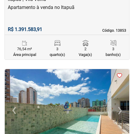
Apartamento à venda no Itapuã
R$ 1.391.583,91
Código. 13853
Código. 13853
76,54 m²
3
2
3
Área principal
quarto(s)
Vaga(s)
banho(s)
<
<
<
<
‹
›
Previous
Next