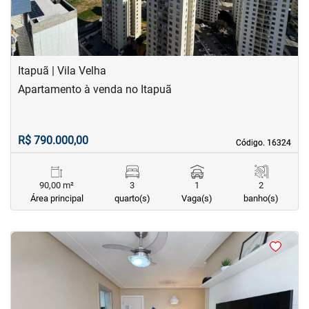
Itapuã | Vila Velha
Apartamento à venda no Itapuã
R$ 790.000,00
Código. 16324
Código. 16324
90,00 m²
3
1
2
Área principal
quarto(s)
Vaga(s)
banho(s)
<
<
<
<