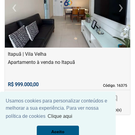
‹
›
Previous
Next
Itapuã | Vila Velha
Apartamento à venda no Itapuã
R$ 999.000,00
Código. 16375
Código. 16375
Usamos cookies para personalizar conteúdos e
75,00 m²
2
1
2
melhorar a sua experiência. Para ver nossa
Área principal
quarto(s)
Vaga(s)
banho(s)
política de cookies
Clique aqui
Aceito
Mais Filtros