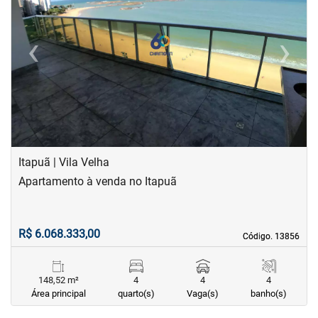
‹
›
Previous
Next
Itapuã | Vila Velha
Apartamento à venda no Itapuã
R$ 6.068.333,00
Código. 13856
Código. 13856
148,52 m²
4
4
4
Área principal
quarto(s)
Vaga(s)
banho(s)