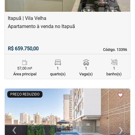
Itapuã | Vila Velha
Apartamento à venda no Itapuã
R$ 659.750,00
Código. 13396
Código. 13396
57,00 m²
1
1
1
Área principal
quarto(s)
Vaga(s)
banho(s)
<
<
<
<
PREÇO REDUZIDO
‹
›
Previous
Next