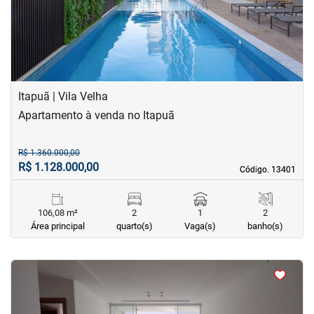
Itapuã | Vila Velha
Apartamento à venda no Itapuã
R$ 1.360.000,00
R$ 1.128.000,00
Código. 13401
Código. 13401
106,08 m²
2
1
2
Área principal
quarto(s)
Vaga(s)
banho(s)
<
<
<
<