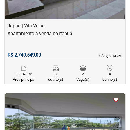
Itapuã | Vila Velha
Apartamento à venda no Itapuã
R$ 2.749.549,00
Código. 14260
Código. 14260
111,47 m²
3
2
4
Área principal
quarto(s)
Vaga(s)
banho(s)
<
<
<
<