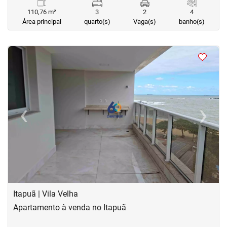
110,76 m²
3
2
4
Área principal
quarto(s)
Vaga(s)
banho(s)
<
<
<
<
‹
›
Previous
Next
Itapuã | Vila Velha
Apartamento à venda no Itapuã