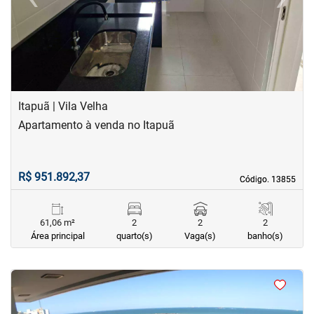
Previous
Next
Itapuã | Vila Velha
Apartamento à venda no Itapuã
R$ 951.892,37
Código. 13855
Código. 13855
61,06 m²
2
2
2
Área principal
quarto(s)
Vaga(s)
banho(s)
<
<
<
<