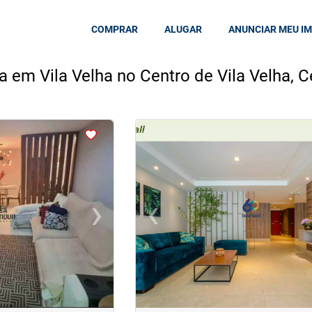
COMPRAR
ALUGAR
ANUNCIAR MEU I
 em Vila Velha no Centro de Vila Velha, C
<
<
<
<
›
‹
Next
Previous