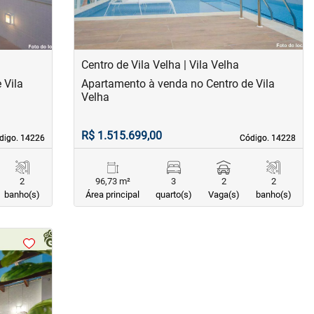
Centro de Vila Velha | Vila Velha
 Vila
Apartamento à venda no Centro de Vila
Velha
R$ 1.515.699,00
digo. 14226
digo. 14226
Código. 14228
Código. 14228
2
96,73 m²
3
2
2
banho(s)
Área principal
quarto(s)
Vaga(s)
banho(s)