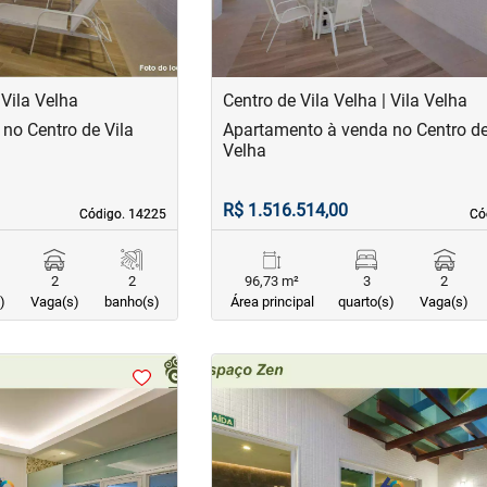
 Vila Velha
Centro de Vila Velha | Vila Velha
no Centro de Vila
Apartamento à venda no Centro de
Velha
R$ 1.516.514,00
Código. 14225
Código. 14225
Có
Có
2
2
96,73 m²
3
2
)
Vaga(s)
banho(s)
Área principal
quarto(s)
Vaga(s)
<
<
<
<