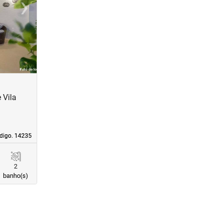
›
Next
 Vila
digo. 14235
digo. 14235
2
banho(s)