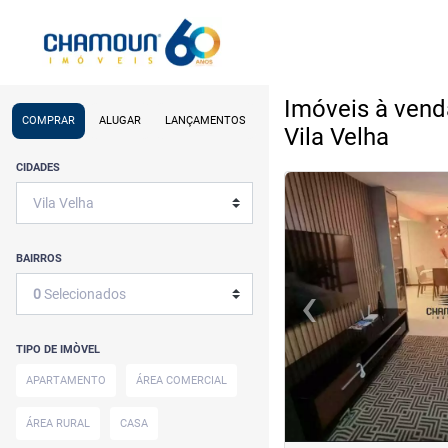
Imóveis à venda
COMPRAR
ALUGAR
LANÇAMENTOS
Vila Velha
CIDADES
<
<
<
<
BAIRROS
‹
0
Selecionados
Previous
TIPO DE IMÒVEL
APARTAMENTO
ÁREA COMERCIAL
ÁREA RURAL
CASA