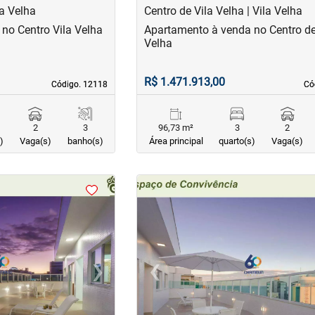
la Velha
Centro de Vila Velha | Vila Velha
no Centro Vila Velha
Apartamento à venda no Centro de
Velha
R$ 1.471.913,00
Código. 12118
Código. 12118
Có
Có
2
3
96,73 m²
3
2
)
Vaga(s)
banho(s)
Área principal
quarto(s)
Vaga(s)
<
<
<
<
›
‹
Next
Previous