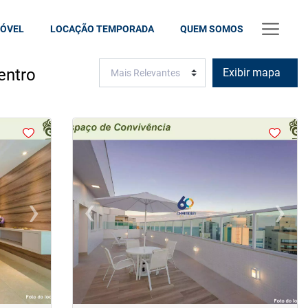
MÓVEL
LOCAÇÃO TEMPORADA
QUEM SOMOS
entro
Exibir mapa
<
<
<
<
›
‹
›
Next
Previous
Next