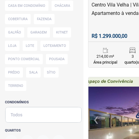
Centro Vila Velha | Vi
CASA EM CONDOMÍNIO
CHÁCARA
Apartamento à venda 
COBERTURA
FAZENDA
GALPÃO
GARAGEM
KITNET
R$ 1.299.000,00
LOJA
LOTE
LOTEAMENTO
214,00 m²
3
PONTO COMERCIAL
POUSADA
Área principal
quarto(s
PRÉDIO
SALA
SÍTIO
<
<
<
<
TERRENO
CONDOMÍNIOS
‹
Todos
Previous
QUARTOS