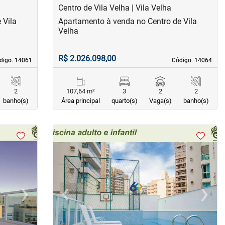
Centro de Vila Velha | Vila Velha
 Vila
Apartamento à venda no Centro de Vila
Velha
R$ 2.026.098,00
digo. 14061
digo. 14061
Código. 14064
Código. 14064
2
107,64 m²
3
2
2
banho(s)
Área principal
quarto(s)
Vaga(s)
banho(s)
<
<
<
<
›
‹
›
Next
Previous
Next