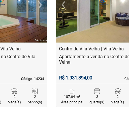
›
‹
Next
Previous
 Vila Velha
Centro de Vila Velha | Vila Velha
no Centro de Vila
Apartamento à venda no Centro de
Velha
R$ 1.931.394,00
Código. 14234
Código. 14234
Có
Có
2
2
107,64 m²
3
2
)
Vaga(s)
banho(s)
Área principal
quarto(s)
Vaga(s)