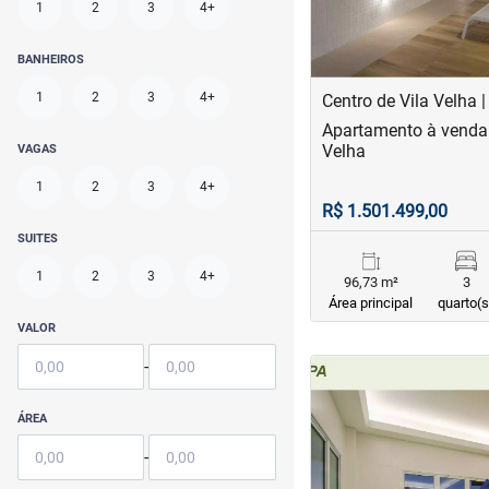
1
2
3
4+
BANHEIROS
1
2
3
4+
Centro de Vila Velha |
Apartamento à venda 
Velha
VAGAS
1
2
3
4+
R$ 1.501.499,00
SUITES
1
2
3
4+
96,73 m²
3
Área principal
quarto(s
VALOR
-
<
<
<
<
ÁREA
-