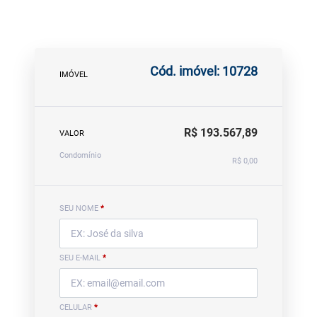
Cód. imóvel: 10728
IMÓVEL
R$ 193.567,89
VALOR
Condomínio
R$ 0,00
SEU NOME
*
SEU E-MAIL
*
CELULAR
*