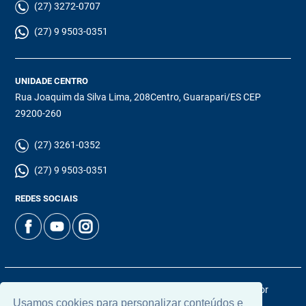
(27) 3272-0707
(27) 9 9503-0351
UNIDADE CENTRO
Rua Joaquim da Silva Lima, 208Centro, Guarapari/ES CEP
29200-260
(27) 3261-0352
(27) 9 9503-0351
REDES SOCIAIS
© 2026 | Chamoun Imóveis | CRECI: 5965J | Desenvolvido por
Usamos cookies para personalizar conteúdos e
Universal Software.