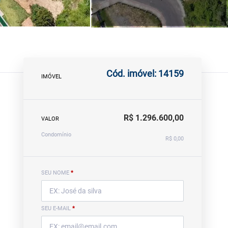
Cód. imóvel: 14159
IMÓVEL
R$ 1.296.600,00
VALOR
Condomínio
R$ 0,00
SEU NOME
*
SEU E-MAIL
*