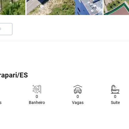
O
rapari/ES
0
0
0
s
Banheiro
Vagas
Suite