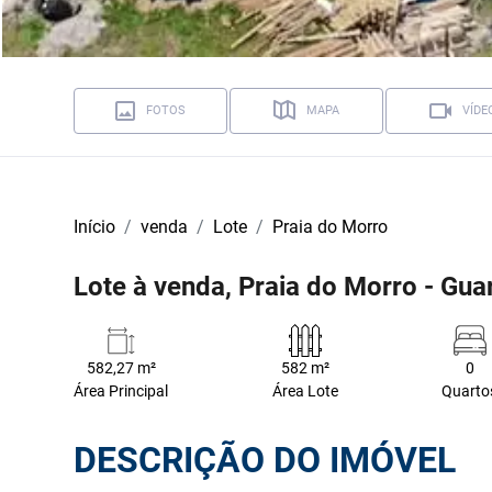
FOTOS
MAPA
VÍDE
Início
venda
Lote
Praia do Morro
Lote à venda, Praia do Morro - Gua
582,27 m²
582 m²
0
Área Principal
Área Lote
Quarto
DESCRIÇÃO DO IMÓVEL