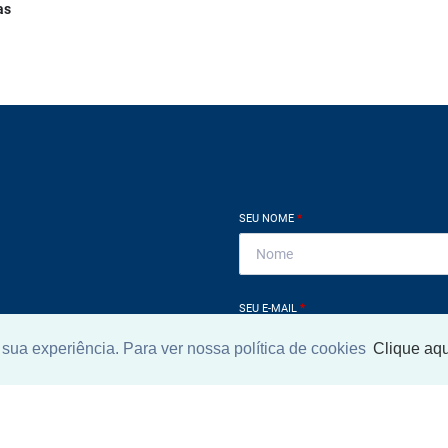
as
SEU NOME
*
SEU E-MAIL
*
sua experiência. Para ver nossa política de cookies
Clique aqu
ntrar imóvel
SEU TELEFONE
*
?