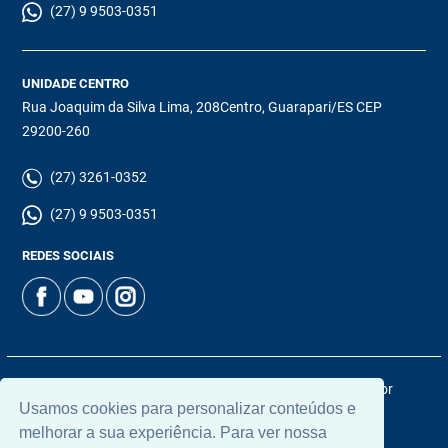
(27) 9 9503-0351
UNIDADE CENTRO
Rua Joaquim da Silva Lima, 208Centro, Guarapari/ES CEP
29200-260
(27) 3261-0352
(27) 9 9503-0351
REDES SOCIAIS
© 2026 | Chamoun Imóveis | CRECI: 5965J | Desenvolvido por
Usamos cookies para personalizar conteúdos e
Universal Software.
melhorar a sua experiência. Para ver nossa