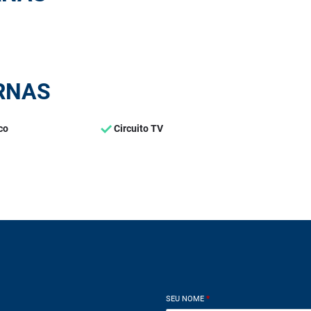
RNAS
co
Circuito TV
SEU NOME
*