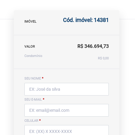
Cód. imóvel: 14381
IMÓVEL
R$ 346.694,73
VALOR
Condomínio
R$ 0,00
SEU NOME
*
SEU E-MAIL
*
CELULAR
*