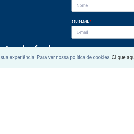
SEU E-MAIL
*
ntrar imóvel
SEU TELEFONE
*
sua experiência. Para ver nossa política de cookies
Clique aqu
?
eocupe. Deixe seu email e
ue um especialista irá te
Ao informar meus dados, eu conc
a
Política de Privacidade
.