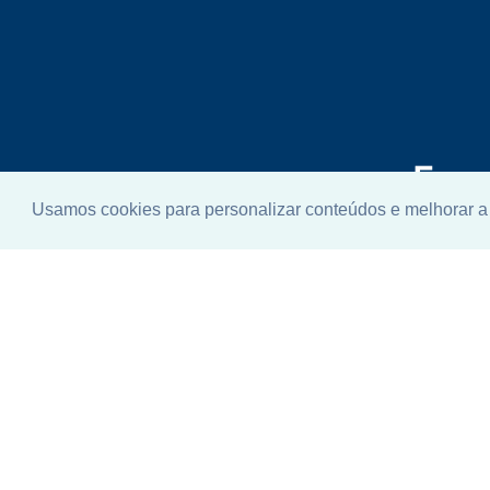
Enco
Usamos cookies para personalizar conteúdos e melhorar a 
ideal
Não se pr
telefone q
ajudar.