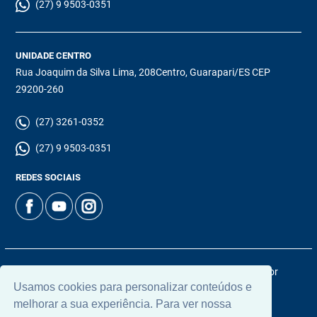
(27) 9 9503-0351
UNIDADE CENTRO
Rua Joaquim da Silva Lima, 208Centro, Guarapari/ES CEP
29200-260
(27) 3261-0352
(27) 9 9503-0351
REDES SOCIAIS
© 2026 | Chamoun Imóveis | CRECI: 5965J | Desenvolvido por
Usamos cookies para personalizar conteúdos e
Universal Software.
melhorar a sua experiência. Para ver nossa