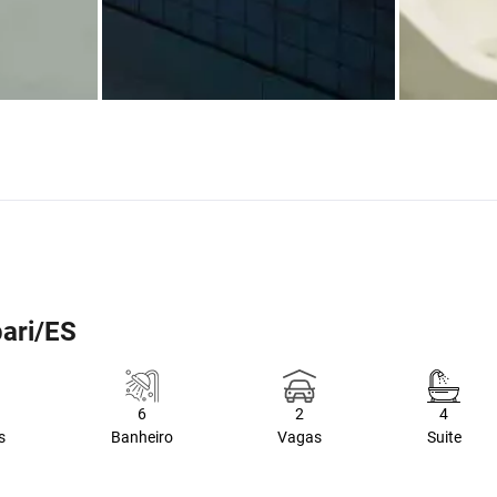
pari/ES
6
2
4
s
Banheiro
Vagas
Suite