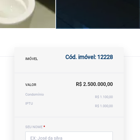
Cód. imóvel: 12228
IMÓVEL
R$ 2.500.000,00
VALOR
Condomínio
R$ 1.100,00
IPTU
R$ 1.000,00
SEU NOME
*