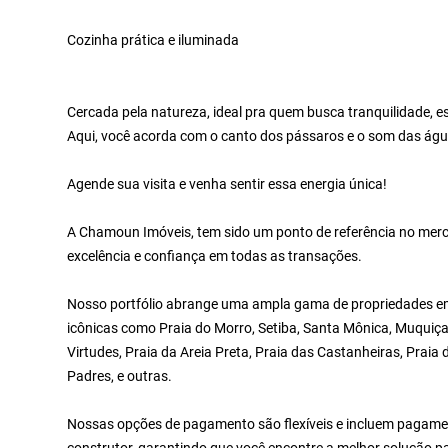
Cozinha prática e iluminada
Cercada pela natureza, ideal pra quem busca tranquilidade, e
Aqui, você acorda com o canto dos pássaros e o som das águ
Agende sua visita e venha sentir essa energia única!
A Chamoun Imóveis, tem sido um ponto de referência no merc
excelência e confiança em todas as transações.
Nosso portfólio abrange uma ampla gama de propriedades em 
icônicas como Praia do Morro, Setiba, Santa Mônica, Muquiça
Virtudes, Praia da Areia Preta, Praia das Castanheiras, Praia
Padres, e outras.
Nossas opções de pagamento são flexíveis e incluem pagamen
construtor, garantindo que você encontre a melhor solução p