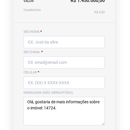
R$ 1.450.000,00
VALOR
Condomínio
R$ 0,00
SEU NOME
*
SEU E-MAIL
*
CELULAR
*
MENSAGEM (NÃO OBRIGATÓRIO)