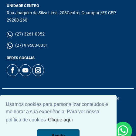
UNIDADE CENTRO
Rua Joaquim da Silva Lima, 208Centro, Guarapari/ES CEP
29200-260
(27) 3261-0352
(27) 9 9503-0351
REDES SOCIAIS
© 2026 | Chamoun Imóveis | CRECI: 5965J | Desenvolvido por
Usamos cookies para personalizar conteúdos e
Universal Software.
melhorar a sua experiência. Para ver nossa
política de cookies
Clique aqui
Aceito