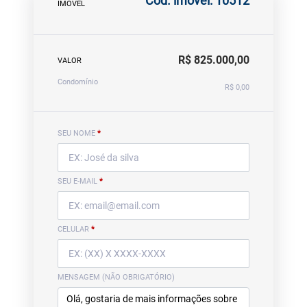
Cód. imóvel: 10512
IMÓVEL
R$ 825.000,00
VALOR
Condomínio
R$ 0,00
SEU NOME
*
SEU E-MAIL
*
CELULAR
*
MENSAGEM (NÃO OBRIGATÓRIO)