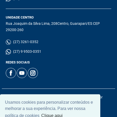
UNIDADE CENTRO
Rua Joaquim da Silva Lima, 208Centro, Guarapari/ES CEP
29200-260
(27) 3261-0352
(27) 9 9503-0351
REDES SOCIAIS
© 2026 | Chamoun Imóveis | CRECI: 5965J | Desenvolvido por
Usamos cookies para personalizar conteúdos e
Universal Software.
melhorar a sua experiência. Para ver nossa
política de cookies
Clique aqui