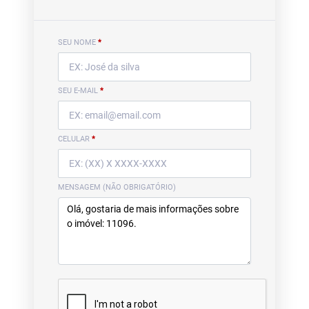
SEU NOME
*
SEU E-MAIL
*
CELULAR
*
MENSAGEM (NÃO OBRIGATÓRIO)