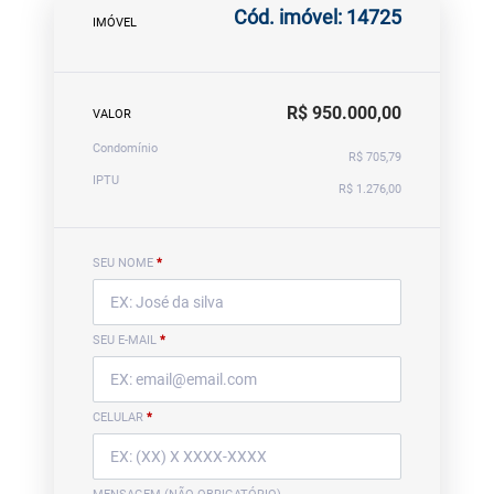
Cód. imóvel: 14725
IMÓVEL
R$ 950.000,00
VALOR
Condomínio
R$ 705,79
IPTU
R$ 1.276,00
SEU NOME
*
SEU E-MAIL
*
CELULAR
*