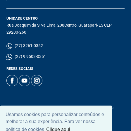
UNIDADE CENTRO
Rua Joaquim da Silva Lima, 208Centro, Guarapari/ES CEP
29200-260
(27) 3261-0352
(27) 9 9503-0351
REDES SOCIAIS
© 2026 | Chamoun Imóveis | CRECI: 5965J | Desenvolvido por
Usamos cookies para personalizar conteúdos e
Universal Software.
melhorar a sua experiência. Para ver nossa
política de cookies
Clique aqui