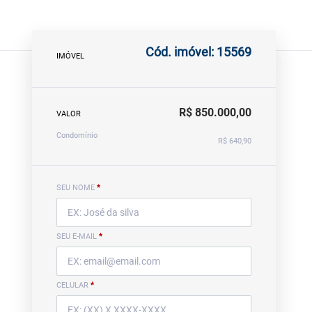
Cód. imóvel: 15569
IMÓVEL
R$ 850.000,00
VALOR
Condomínio
R$ 640,90
SEU NOME
*
SEU E-MAIL
*
CELULAR
*