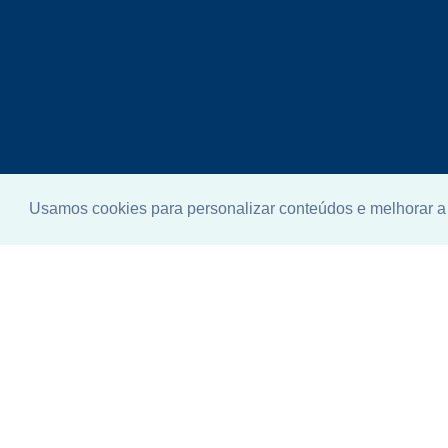
Enco
Usamos cookies para personalizar conteúdos e melhorar a 
ideal
Não se pr
telefone q
ajudar.