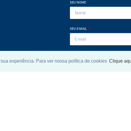
SEU NOME
*
SEU E-MAIL
*
ntrar imóvel
SEU TELEFONE
*
sua experiência. Para ver nossa política de cookies
Clique aqu
?
eocupe. Deixe seu email e
ue um especialista irá te
Ao informar meus dados, eu conc
a
Política de Privacidade
.