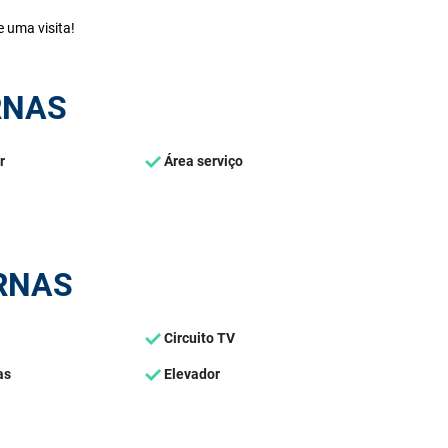
 uma visita!
RNAS
r
Área serviço
RNAS
Circuito TV
as
Elevador