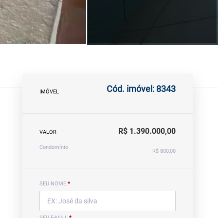
Cód. imóvel: 8343
IMÓVEL
R$ 1.390.000,00
VALOR
Condomínio
R$ 800,00
SEU NOME
*
SEU E-MAIL
*