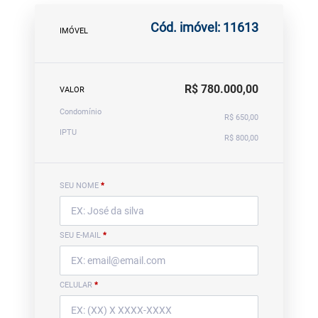
Cód. imóvel: 11613
IMÓVEL
R$ 780.000,00
VALOR
Condomínio
R$ 650,00
IPTU
R$ 800,00
SEU NOME
*
SEU E-MAIL
*
CELULAR
*