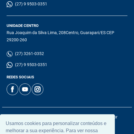
(27) 9 9503-0351
UNIDADE CENTRO
Rua Joaquim da Silva Lima, 208Centro, Guarapari/ES CEP
29200-260
(27) 3261-0352
(27) 9 9503-0351
REDES SOCIAIS
© 2026 | Chamoun Imóveis | CRECI: 5965J | Desenvolvido por
Usamos cookies para personalizar conteúdos e
Universal Software.
melhorar a sua experiência. Para ver nossa