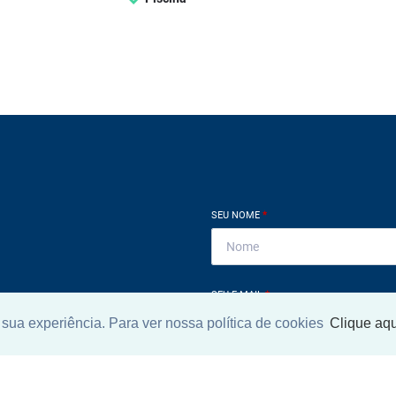
SEU NOME
*
SEU E-MAIL
*
sua experiência. Para ver nossa política de cookies
Clique aqu
ntrar imóvel
SEU TELEFONE
*