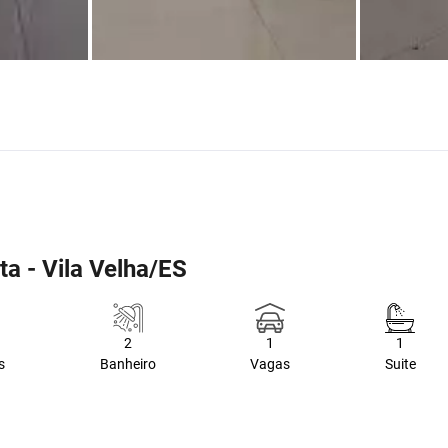
a - Vila Velha/ES
2
1
1
s
Banheiro
Vagas
Suite