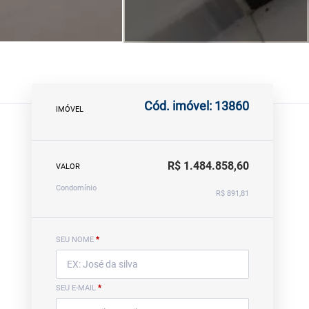
Cód. imóvel: 13860
IMÓVEL
R$ 1.484.858,60
VALOR
Condomínio
R$ 891,81
SEU NOME
*
SEU E-MAIL
*