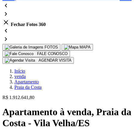
chevron_left
navigate_next
close
Fechar Fotos 360
chevron_left
navigate_next
FOTOS
MAPA
FALE CONOSCO
AGENDAR VISITA
Início
venda
Apartamento
Praia da Costa
R$ 1.912.641,80
Apartamento à venda, Praia da
Costa - Vila Velha/ES