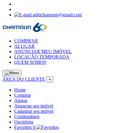
admchamoun@gmail.com
COMPRAR
ALUGAR
ANUNCIAR MEU IMÓVEL
LOCAÇÃO TEMPORADA
QUEM SOMOS
ÁREA DO CLIENTE
×
Home
Comprar
Alugar
Anunciar seu imóvel
Cadastrar seu imóvel
Condomínios
Ouvidoria
Favoritos
0