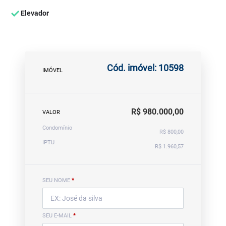
Elevador
Cód. imóvel: 10598
IMÓVEL
R$ 980.000,00
VALOR
Condomínio
R$ 800,00
IPTU
R$ 1.960,57
SEU NOME
*
SEU E-MAIL
*