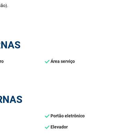
ção).
RNAS
ro
Área serviço
RNAS
Portão eletrônico
Elevador