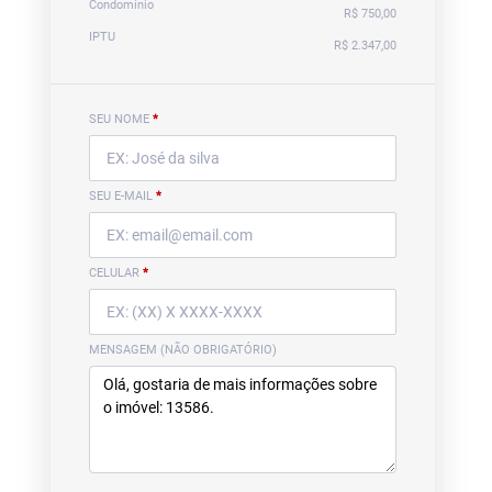
Condomínio
R$ 750,00
IPTU
R$ 2.347,00
SEU NOME
*
SEU E-MAIL
*
CELULAR
*
MENSAGEM (NÃO OBRIGATÓRIO)