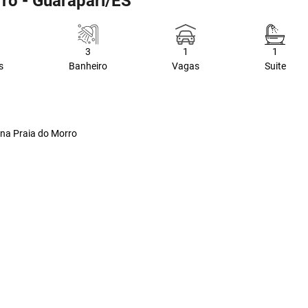
ro - Guarapari/ES
3
1
1
s
Banheiro
Vagas
Suite
na Praia do Morro