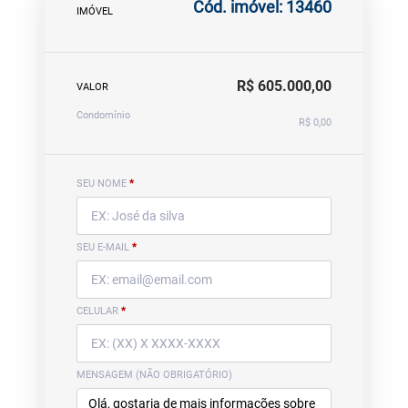
Cód. imóvel: 13460
IMÓVEL
R$ 605.000,00
VALOR
Condomínio
R$ 0,00
SEU NOME
*
SEU E-MAIL
*
CELULAR
*
MENSAGEM (NÃO OBRIGATÓRIO)