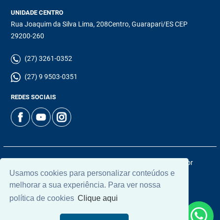
UNIDADE CENTRO
Rua Joaquim da Silva Lima, 208Centro, Guarapari/ES CEP
29200-260
(27) 3261-0352
(27) 9 9503-0351
REDES SOCIAIS
© 2026 | Chamoun Imóveis | CRECI: 5965J | Desenvolvido por
Usamos cookies para personalizar conteúdos e
Universal Software.
melhorar a sua experiência. Para ver nossa
política de cookies
Clique aqui