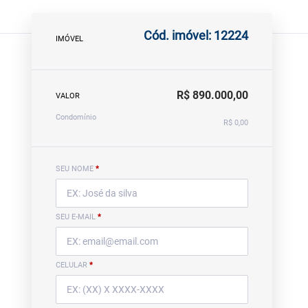
Cód. imóvel: 12224
IMÓVEL
R$ 890.000,00
VALOR
Condomínio
R$ 0,00
SEU NOME
*
SEU E-MAIL
*
CELULAR
*