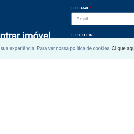
SEU E-MAIL
*
ntrar imóvel
SEU TELEFONE
*
?
sua experiência. Para ver nossa política de cookies
Clique aqu
eocupe. Deixe seu email e
ue um especialista irá te
Ao informar meus dados, eu conc
a
Política de Privacidade
.
ENCONTRAR UM IMÓV