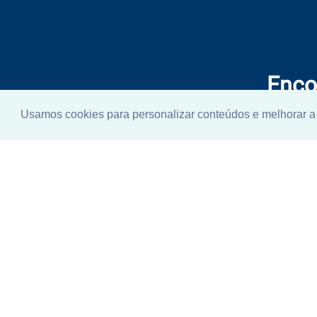
Enco
ideal
Usamos cookies para personalizar conteúdos e melhorar a 
Não se pr
telefone q
ajudar.