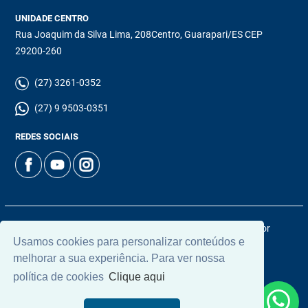
UNIDADE CENTRO
Rua Joaquim da Silva Lima, 208Centro, Guarapari/ES CEP
29200-260
(27) 3261-0352
(27) 9 9503-0351
REDES SOCIAIS
© 2026 | Chamoun Imóveis | CRECI: 5965J | Desenvolvido por
Usamos cookies para personalizar conteúdos e
Universal Software.
melhorar a sua experiência. Para ver nossa
política de cookies
Clique aqui