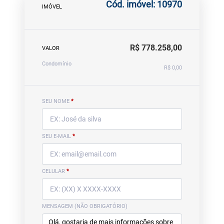
Cód. imóvel: 10970
IMÓVEL
R$ 778.258,00
VALOR
Condomínio
R$ 0,00
SEU NOME
*
SEU E-MAIL
*
CELULAR
*
MENSAGEM (NÃO OBRIGATÓRIO)