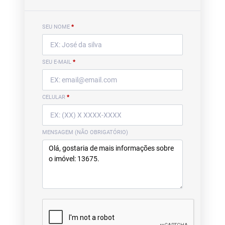
SEU NOME
*
SEU E-MAIL
*
CELULAR
*
MENSAGEM (NÃO OBRIGATÓRIO)