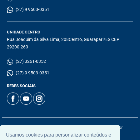
(27) 9 9503-0351
UNIDADE CENTRO
Rua Joaquim da Silva Lima, 208Centro, Guarapari/ES CEP
29200-260
(27) 3261-0352
(27) 9 9503-0351
REDES SOCIAIS
© 2026 | Chamoun Imóveis | CRECI: 5965J | Desenvolvido por
Usamos cookies para personalizar conteúdos e
Universal Software.