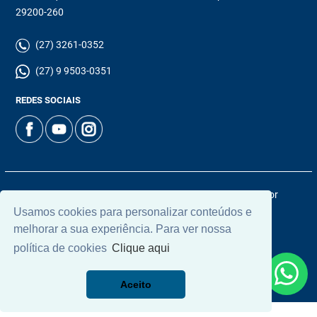
29200-260
(27) 3261-0352
(27) 9 9503-0351
REDES SOCIAIS
© 2026 | Chamoun Imóveis | CRECI: 5965J | Desenvolvido por
Universal Software.
Usamos cookies para personalizar conteúdos e
melhorar a sua experiência. Para ver nossa
política de cookies
Clique aqui
Aceito