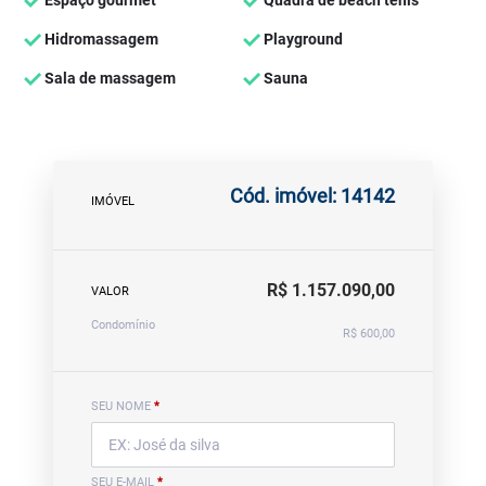
Espaço gourmet
Quadra de beach tênis
Hidromassagem
Playground
Sala de massagem
Sauna
Cód. imóvel: 14142
IMÓVEL
R$ 1.157.090,00
VALOR
Condomínio
R$ 600,00
SEU NOME
*
SEU E-MAIL
*