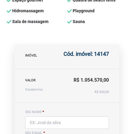
Espaço gourmet
Quadra de beach tênis
Hidromassagem
Playground
Sala de massagem
Sauna
Cód. imóvel: 14147
IMÓVEL
R$ 1.054.570,00
VALOR
Condomínio
R$ 600,00
SEU NOME
*
SEU E-MAIL
*