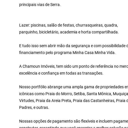
principais vias de Serra.
Lazer: piscinas, salão de festas, churrasqueiras, quadra,
parquinho, bicicletário, academia e horta compartilhada.
E tudo isso sem abrir mão da segurança e com possibilidade 
financiamento pelo programa Minha Casa Minha Vida.
A Chamoun Imóveis, tem sido um ponto de referência no merc
excelência e confiança em todas as transações.
Nosso portfólio abrange uma ampla gama de propriedades em 
icônicas como Praia do Morro, Setiba, Santa Mônica, Muquiça
Virtudes, Praia da Areia Preta, Praia das Castanheiras, Praia
Padres, e outras.
Nossas opções de pagamento são flexíveis e incluem pagamen
construtor, garantindo que você encontre a melhor solução p