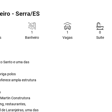
iro - Serra/ES
1
1
0
s
Banheiro
Vagas
Suite
ito Santo e uma das
briga polos
oferece ampla estrutura
s
 Martin Construtora
ng, restaurantes,
l de Laranjeiras, uma das