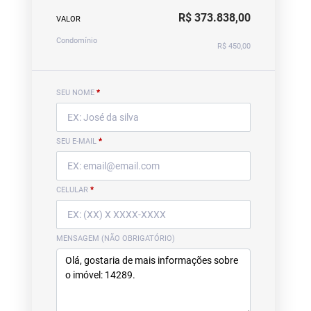
R$ 373.838,00
VALOR
Condomínio
R$ 450,00
SEU NOME
*
SEU E-MAIL
*
CELULAR
*
MENSAGEM (NÃO OBRIGATÓRIO)