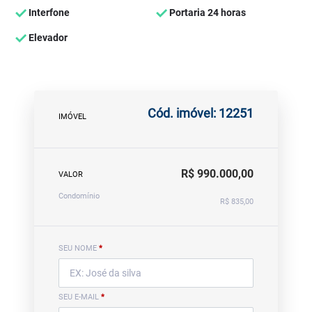
Interfone
Portaria 24 horas
Elevador
Cód. imóvel: 12251
IMÓVEL
R$ 990.000,00
VALOR
Condomínio
R$ 835,00
SEU NOME
*
SEU E-MAIL
*