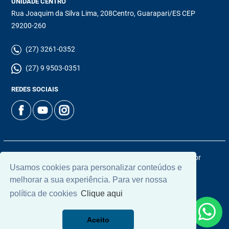
UNIDADE CENTRO
Rua Joaquim da Silva Lima, 208Centro, Guarapari/ES CEP
29200-260
(27) 3261-0352
(27) 9 9503-0351
REDES SOCIAIS
© 2026 | Chamoun Imóveis | CRECI: 5965J | Desenvolvido por
Usamos cookies para personalizar conteúdos e
Universal Software.
melhorar a sua experiência. Para ver nossa
política de cookies
Clique aqui
Aceito