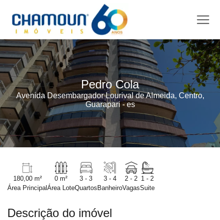
Pedro Cola
Avenida Desembargador Lourival de Almeida, Centro,
Guarapari - es
180,00 m²
0 m²
3 - 3
3 - 4
2 - 2
1 - 2
Área Principal
Área Lote
Quartos
Banheiro
Vagas
Suite
Descrição do imóvel