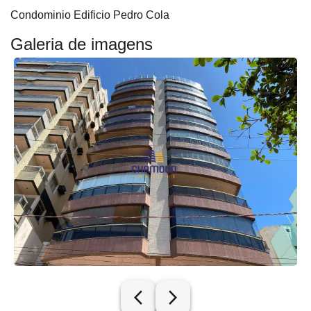
Condominio Edificio Pedro Cola
Galeria de imagens
arrow_back_ios_new
arrow_forward_ios