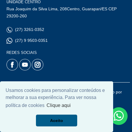
UNIDADE CENTRO
Rua Joaquim da Silva Lima, 208Centro, Guarapari/ES CEP
29200-260
(27) 3261-0352
(27) 9 9503-0351
REDES SOCIAIS
Usamos cookies para personalizar conteúdos e
© 2026 | Chamoun Imóveis | CRECI: 5965J | Desenvolvido por
melhorar a sua experiência. Para ver nossa
Universal Software.
política de cookies
Clique aqui
Aceito