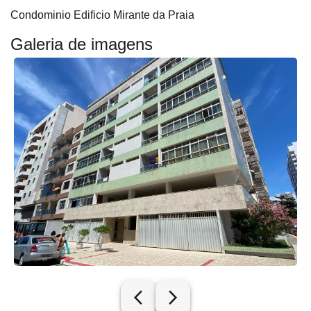
Condominio Edificio Mirante da Praia
Galeria de imagens
arrow_back_ios_new
arrow_forward_ios