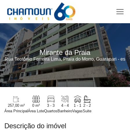
Mirante da Praia
Rua Teotônio Ferreira Lima, Praia do Morro, Guarapari - es
257,00 m²
0 m²
3 - 3
4 - 4
1 - 1
2 - 2
Área Principal
Área Lote
Quartos
Banheiro
Vagas
Suite
Descrição do imóvel