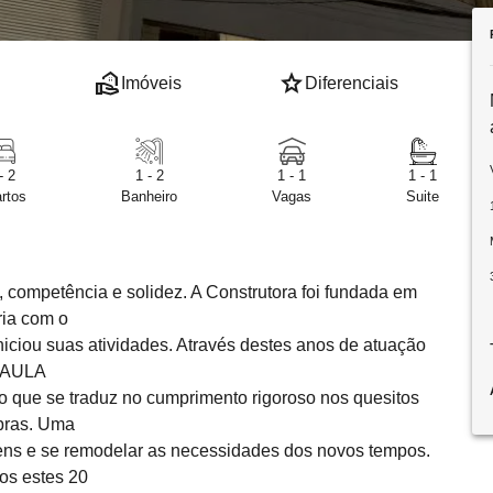
real_estate_agent
star
Imóveis
Diferenciais
- 2
1 - 2
1 - 1
1 - 1
rtos
Banheiro
Vagas
Suite
ompetência e solidez. A Construtora foi fundada em
ria com o
iciou suas atividades. Através destes anos de atuação
 PAULA
ue se traduz no cumprimento rigoroso nos quesitos
bras. Uma
igens e se remodelar as necessidades dos novos tempos.
os estes 20