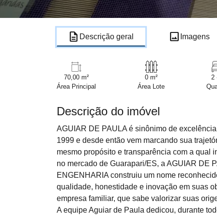
description
image
Descrição geral
Imagens
70,00 m²
0 m²
2 
Área Principal
Área Lote
Qua
Descrição do imóvel
AGUIAR DE PAULA é sinônimo de excelência, c
1999 e desde então vem marcando sua trajetó
mesmo propósito e transparência com a qual in
no mercado de Guarapari/ES, a AGUIAR DE
ENGENHARIA construiu um nome reconhecido q
qualidade, honestidade e inovação em suas o
empresa familiar, que sabe valorizar suas or
A equipe Aguiar de Paula dedicou, durante tod