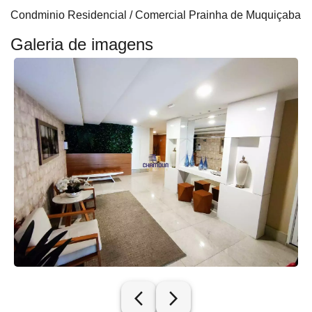
Condminio Residencial / Comercial Prainha de Muquiçaba
Galeria de imagens
arrow_back_ios_new
arrow_forward_ios