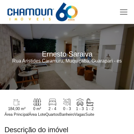
Ernesto Saraiva
Rua Aristides Caramuru, Muquiçaba, Guarapari - es
184,00 m²
0 m²
2 - 4
0 - 3
1 - 3
1 - 2
Área Principal
Área Lote
Quartos
Banheiro
Vagas
Suite
Descrição do imóvel