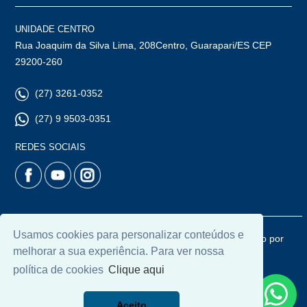
UNIDADE CENTRO
Rua Joaquim da Silva Lima, 208Centro, Guarapari/ES CEP
29200-260
(27) 3261-0352
(27) 9 9503-0351
REDES SOCIAIS
Usamos cookies para personalizar conteúdos e
© 2026 | Chamoun Imóveis | CRECI: 5965J | Desenvolvido por
melhorar a sua experiência. Para ver nossa
Universal Software.
política de cookies
Clique aqui
Aceito