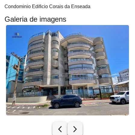
Condominio Edificio Corais da Enseada
Galeria de imagens
arrow_back_ios_new
arrow_forward_ios