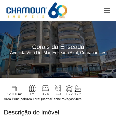
Corais da Enseada
Avenida Vinã Del Mar, Enseada Azul, Guarapari - es
120,00 m²
0 m²
3 - 4
3 - 4
1 - 2
1 - 2
Área Principal
Área Lote
Quartos
Banheiro
Vagas
Suite
Descrição do imóvel