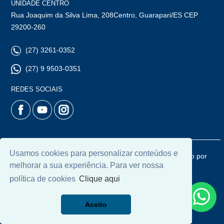
UNIDADE CENTRO
Rua Joaquim da Silva Lima, 208Centro, Guarapari/ES CEP
29200-260
(27) 3261-0352
(27) 9 9503-0351
REDES SOCIAIS
Usamos cookies para personalizar conteúdos e
© 2026 | Chamoun Imóveis | CRECI: 5965J | Desenvolvido por
melhorar a sua experiência. Para ver nossa
Universal Software.
política de cookies
Clique aqui
Aceito