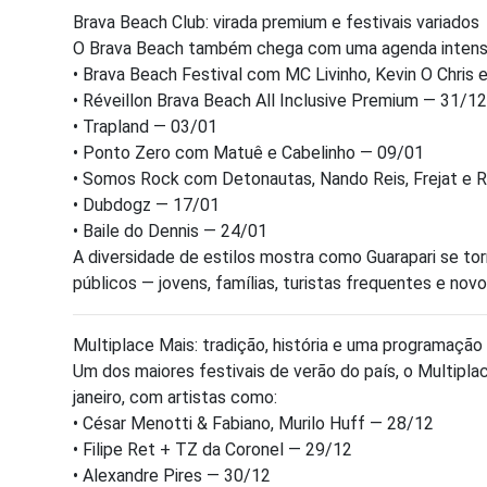
Brava Beach Club: virada premium e festivais variados
O Brava Beach também chega com uma agenda intensa, r
• Brava Beach Festival com MC Livinho, Kevin O Chris
• Réveillon Brava Beach All Inclusive Premium — 31/1
• Trapland — 03/01
• Ponto Zero com Matuê e Cabelinho — 09/01
• Somos Rock com Detonautas, Nando Reis, Frejat e 
• Dubdogz — 17/01
• Baile do Dennis — 24/01
A diversidade de estilos mostra como Guarapari se to
públicos — jovens, famílias, turistas frequentes e novo
Multiplace Mais: tradição, história e uma programação
Um dos maiores festivais de verão do país, o Multipl
janeiro, com artistas como:
• César Menotti & Fabiano, Murilo Huff — 28/12
• Filipe Ret + TZ da Coronel — 29/12
• Alexandre Pires — 30/12