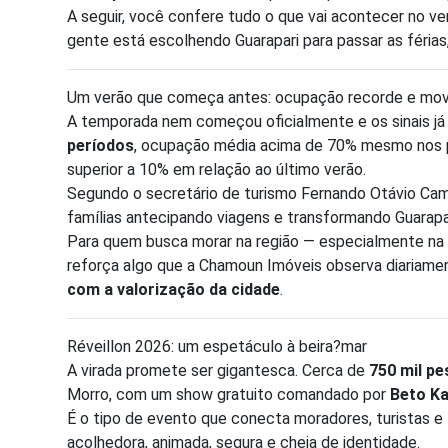
A seguir, você confere tudo o que vai acontecer no v
gente está escolhendo Guarapari para passar as férias, 
Um verão que começa antes: ocupação recorde e mov
A temporada nem começou oficialmente e os sinais j
períodos
, ocupação média acima de 70% mesmo nos p
superior a 10% em relação ao último verão.
Segundo o secretário de turismo Fernando Otávio Camp
famílias antecipando viagens e transformando Guarapa
Para quem busca morar na região — especialmente na
reforça algo que a Chamoun Imóveis observa diariame
com a valorização da cidade
.
Réveillon 2026: um espetáculo à beira?mar
A virada promete ser gigantesca. Cerca de
750 mil p
Morro, com um show gratuito comandado por
Beto K
É o tipo de evento que conecta moradores, turistas e 
acolhedora, animada, segura e cheia de identidade.