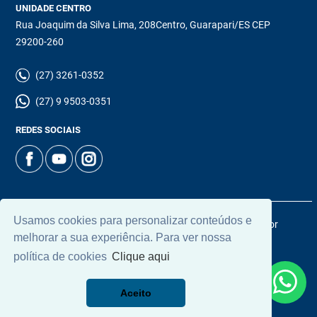
UNIDADE CENTRO
Rua Joaquim da Silva Lima, 208Centro, Guarapari/ES CEP
29200-260
(27) 3261-0352
(27) 9 9503-0351
REDES SOCIAIS
Usamos cookies para personalizar conteúdos e
© 2026 | Chamoun Imóveis | CRECI: 5965J | Desenvolvido por
melhorar a sua experiência. Para ver nossa
Universal Software.
política de cookies
Clique aqui
Aceito